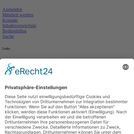
Anmelden
Mitglied werden
Kontakt
Inhaltsverzeichnis
Bedienhilfen
Suche
Links
AWO Jobportal
AWO Ehrenamt Portal
AWO Schulgesundheitsfachkräfte
AWO Bundesverband
AWO International
AWO Pflegeberatung
AWO Junge Plattform
AWO Kulturhaus Babelsberg
Arbeit mit Behinderung
AWO Büro Kindermut
Kulturland Brandenburg
AWO Selbsthilfe
AWO eLearning
Kultur für JEDEN