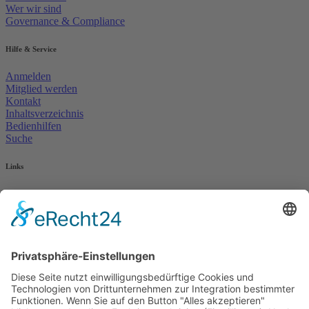
Wer wir sind
Governance & Compliance
Hilfe & Service
Anmelden
Mitglied werden
Kontakt
Inhaltsverzeichnis
Bedienhilfen
Suche
Links
AWO Jobportal
AWO Ehrenamt Portal
AWO Schulgesundheitsfachkräfte
AWO Bundesverband
AWO International
AWO Pflegeberatung
AWO Junge Plattform
AWO Kulturhaus Babelsberg
Arbeit mit Behinderung
AWO Büro Kindermut