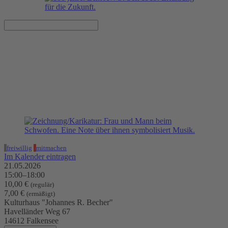
AWO Tanzcafé für
Junggebliebene
21.05.2026, 15:00–18:00 Uhr
Kulturhaus "Johannes R. Becher"
freiwillig
mitmachen
Im Kalender eintragen
21.05.2026
15:00–18:00
10,00 €
(regulär)
7,00 €
(ermäßigt)
Kulturhaus "Johannes R. Becher"
Havelländer Weg 67
14612 Falkensee