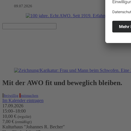
09.07.2026
AWO-Tanzcafé für Junggeblieb
17.09.2026, 15:00–18:00 Uhr
Kulturhaus "Johannes R. Becher"
Mit der AWO fit und beweglich bleiben.
freiwillig
mitmachen
Im Kalender eintragen
17.09.2026
15:00–18:00
10,00 €
(regulär)
7,00 €
(ermäßigt)
Kulturhaus "Johannes R. Becher"