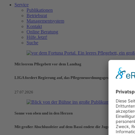
Service
Publikationen
Betriebsrat
Managementsystem
Kontakt
Online Beratung
Hilfe.Jetzt!
Suche
Mit leerem Pflegebett vor dem Landtag
LIGA fordert Regierung auf, das Pflegeneuordnungsgesetz zu verhinde
27.07.2026
Sonne von oben und in den Herzen
Mit großer Abschlussfeier auf dem Bassi endete die Jugendaktionswoch