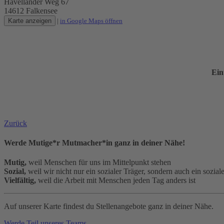
Havelländer Weg 67
14612 Falkensee
Karte anzeigen
|
in Google Maps öffnen
Ein
Zurück
Werde Mutige*r Mutmacher*in ganz in deiner Nähe!
Mutig,
weil Menschen für uns im Mittelpunkt stehen
Sozial,
weil wir nicht nur ein sozialer Träger, sondern auch ein sozial
Vielfältig,
weil die Arbeit mit Menschen jeden Tag anders ist
Auf unserer Karte findest du Stellenangebote ganz in deiner Nähe.
Werde Teil unseres Teams