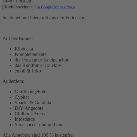
14467 Potsdam
Karte anzeigen
|
in Google Maps öffnen
Sei dabei und feiere mit uns den Ferienstart
Auf der Bühne:
Ribbecka
Komplettamente
der Potsdamer Kneipenchor
das Rundfunk Kollektiv
emoll & Jirko
Außerdem:
Graffitiangebote
Cypher
Snacks & Getränke
DIY-Angeobte
Chill-out-Areas
Infostände
Streetsoccer und und und
Alle Angebote sind 100 % kostenfrei