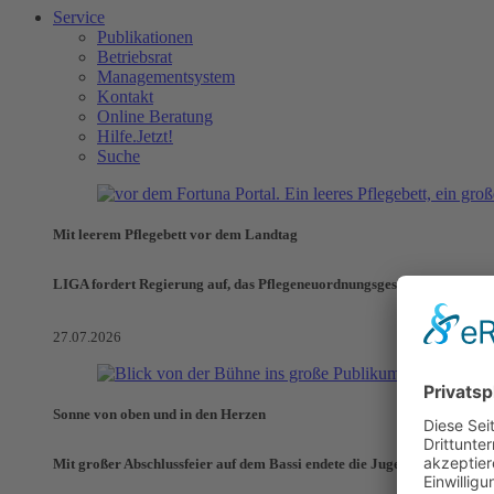
Service
Publikationen
Betriebsrat
Managementsystem
Kontakt
Online Beratung
Hilfe.Jetzt!
Suche
Mit leerem Pflegebett vor dem Landtag
LIGA fordert Regierung auf, das Pflegeneuordnungsgesetz zu verhinde
27.07.2026
Sonne von oben und in den Herzen
Mit großer Abschlussfeier auf dem Bassi endete die Jugendaktionswoch