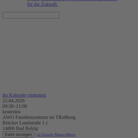
Bewegungs- und
Entdeckungsraum im
TRollberg
22.04.2026, 09:30–11:00 Uhr
AWO Familienzentrum im TRollberg
Im Kalender eintragen
22.04.2026
09:30–11:00
kostenlos
AWO Familienzentrum im TRollberg
Brücker Landstraße 1 c
14806 Bad Belzig
Karte anzeigen
|
in Google Maps öffnen