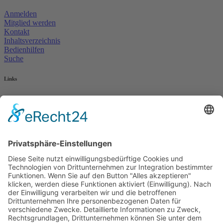
Anmelden
Mitglied werden
Kontakt
Inhaltsverzeichnis
Bedienhilfen
Suche
Links
AWO Jobportal
AWO Ehrenamt Portal
AWO Schulgesundheitsfachkräfte
AWO Bundesverband
AWO International
AWO Pflegeberatung
AWO Junge Plattform
AWO Kulturhaus Babelsberg
Arbeit mit Behinderung
AWO Büro Kindermut
Kulturland Brandenburg
AWO Selbsthilfe
AWO eLearning
Kultur für JEDEN