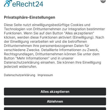
Projekte
Themenfelder
Informationen
Einrichtungen
Ortsvereine
Projekte
Struktur AWO Potsdam
AWO vor Ort
Wer wir sind
Governance & Compliance
Hilfe & Service
Anmelden
Mitglied werden
Kontakt
Inhaltsverzeichnis
Bedienhilfen
Suche