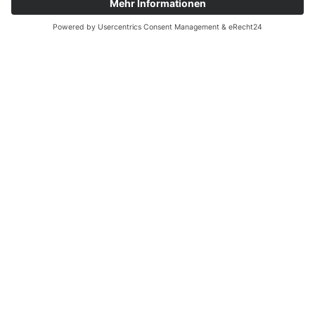
Links
AWO Jobportal
AWO Ehrenamt Portal
AWO Schulgesundheitsfachkräfte
AWO Bundesverband
AWO International
AWO Pflegeberatung
AWO Junge Plattform
AWO Kulturhaus Babelsberg
Arbeit mit Behinderung
AWO Büro Kindermut
Kulturland Brandenburg
AWO Selbsthilfe
AWO eLearning
Kultur für JEDEN
AWO 1plus9
Dachverband Freie Suchtselbsthilfe