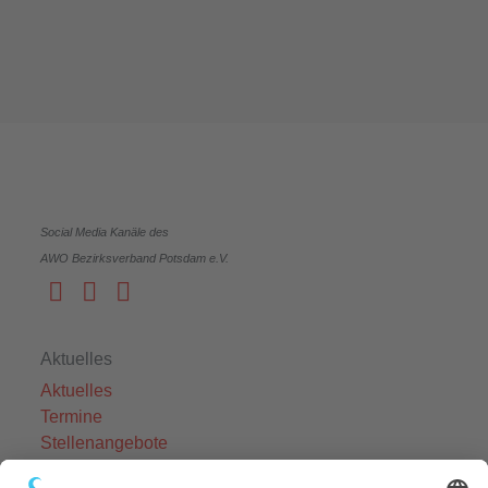
Social Media Kanäle des
AWO Bezirksverband Potsdam e.V.
Aktuelles
Aktuelles
Termine
Stellenangebote
Fort- und Weiterbildung