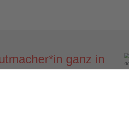
utmacher*in ganz in
unkt stehen
räger, sondern auch ein sozialer Arbeitgeber
eden Tag anders ist
nz in deiner Nähe.