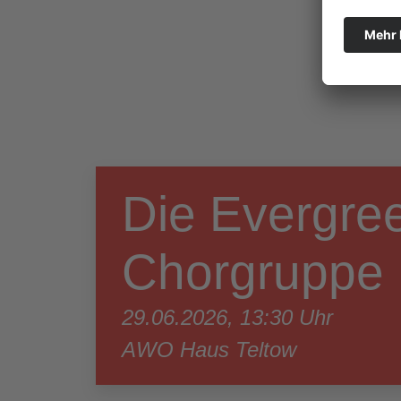
Die Evergree
Chorgruppe
29.06.2026, 13:30 Uhr
AWO Haus Teltow