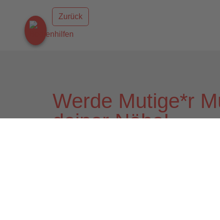
Zurück
Werde Mutige*r M
deiner Nähe!
Mutig,
weil Menschen für uns im Mittelp
Sozial,
weil wir nicht nur ein sozialer T
sind
Vielfältig,
weil die Arbeit mit Menschen j
Auf unserer Karte findest du Stellenangebote ga