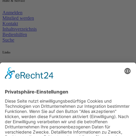
Hilfe & Service
Anmelden
Mitglied werden
Kontakt
Inhaltsverzeichnis
Bedienhilfen
Suche
Links
AWO Jobportal
AWO Ehrenamt Portal
AWO Schulgesundheitsfachkräfte
AWO Bundesverband
AWO International
AWO Pflegeberatung
AWO Junge Plattform
AWO Kulturhaus Babelsberg
Arbeit mit Behinderung
AWO Büro Kindermut
Kulturland Brandenburg
AWO Selbsthilfe
AWO eLearning
Kultur für JEDEN