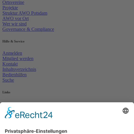
Ortsvereine
Projekte
Struktur AWO Potsdam
AWO vor Ort
Wer wir sind
Governance & Compliance
Hilfe & Service
Anmelden
Mitglied werden
Kontakt
Inhaltsverzeichnis
Bedienhilfen
Suche
Links
AWO Jobportal
AWO Ehrenamt Portal
AWO Schulgesundheitsfachkräfte
AWO Bundesverband
AWO International
AWO Pflegeberatung