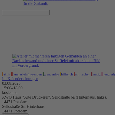
Einladung: Offenes Atelier
03.08.2025, 15:00–18:00 Uhr
AWO Haus "Alte Druckerei", Sellostraße 6a (Hinterhaus, links),
14471 Potsdam
aktiv
fanatasiein4waenden
grenzenlos
hilfreich
mitmachen
mutig
neugieri
Im Kalender eintragen
03.08.2025
15:00–18:00
kostenlos
AWO Haus "Alte Druckerei", Sellostraße 6a (Hinterhaus, links),
14471 Potsdam
Sellostraße 6a, Hinterhaus
14471 Potsdam