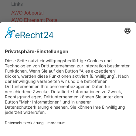
Links
AWO Jobportal
AWO Ehrenamt Portal
AWO Schulgesundheitsfachkräfte
AWO Bundesverband
AWO International
AWO Pflegeberatung
AWO Junge Plattform
AWO Kulturhaus Babelsberg
Arbeit mit Behinderung
AWO Büro Kindermut
Kulturland Brandenburg
AWO Selbsthilfe
AWO eLearning
Kultur für JEDEN
AWO 1plus9
Dachverband Freie Suchtselbsthilfe