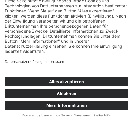
Ortsvereine
Projekte
Struktur AWO Potsdam
AWO vor Ort
Wer wir sind
Governance & Compliance
Hilfe & Service
Anmelden
Mitglied werden
Kontakt
Inhaltsverzeichnis
Bedienhilfen
Suche
Links
AWO Jobportal
AWO Ehrenamt Portal
AWO Schulgesundheitsfachkräfte