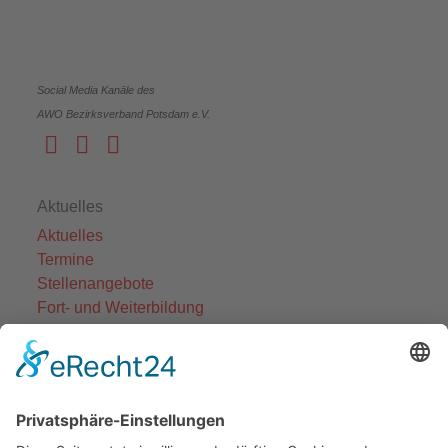
Social Media Kanäle des
AWO Bezirksverband Potsdam e.V.
Aktuelles
Aktuelles
Termine
Stellenangebote
Fort- und Weiterbildung
Projekte
Themenfelder
Informationen
Einrichtungen