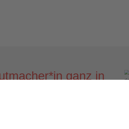
utmacher*in ganz in
unkt stehen
räger, sondern auch ein sozialer Arbeitgeber
eden Tag anders ist