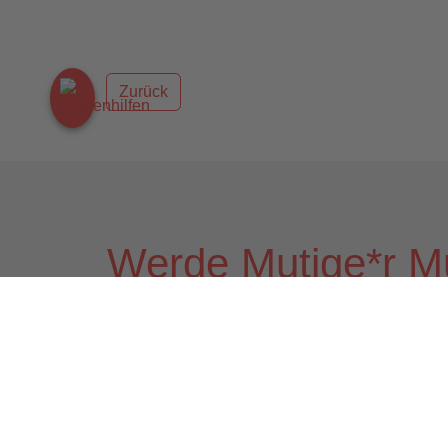
Zurück
Werde Mutige*r M
deiner Nähe!
Mutig,
weil Menschen für uns im Mittelp
Sozial,
weil wir nicht nur ein sozialer T
sind
Vielfältig,
weil die Arbeit mit Menschen j