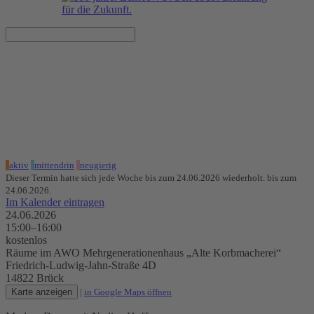
Modern Dance
24.06.2026, 15:00–16:00 Uhr
Räume im AWO Mehrgenerationenhaus „Alte Korbmacherei“
aktiv
mittendrin
neugierig
Dieser Termin hatte sich jede Woche bis zum 24.06.2026 wiederholt. bis zum
24.06.2026.
Im Kalender eintragen
24.06.2026
15:00–16:00
kostenlos
Räume im AWO Mehrgenerationenhaus „Alte Korbmacherei“
Friedrich-Ludwig-Jahn-Straße 4D
14822 Brück
Karte anzeigen
|
in Google Maps öffnen