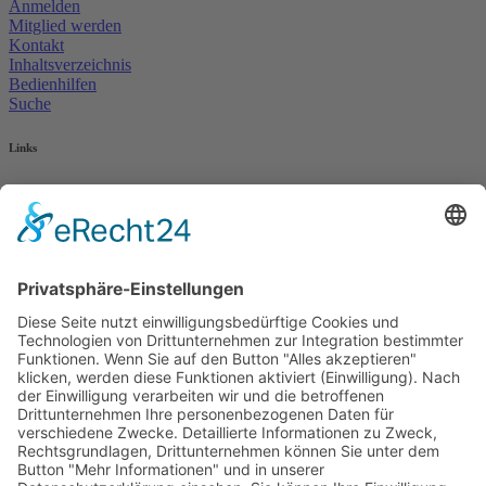
Anmelden
Mitglied werden
Kontakt
Inhaltsverzeichnis
Bedienhilfen
Suche
Links
AWO Jobportal
AWO Ehrenamt Portal
AWO Schulgesundheitsfachkräfte
AWO Bundesverband
AWO International
AWO Pflegeberatung
AWO Junge Plattform
AWO Kulturhaus Babelsberg
Arbeit mit Behinderung
AWO Büro Kindermut
Kulturland Brandenburg
AWO Selbsthilfe
AWO eLearning
Kultur für JEDEN
AWO 1plus9
Dachverband Freie Suchtselbsthilfe