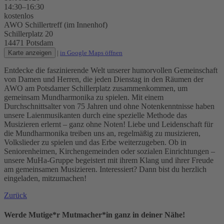
14:30–16:30
kostenlos
AWO Schillertreff (im Innenhof)
Schillerplatz 20
14471 Potsdam
Karte anzeigen
|
in Google Maps öffnen
Entdecke die faszinierende Welt unserer humorvollen Gemeinschaft
von Damen und Herren, die jeden Dienstag in den Räumen der
AWO am Potsdamer Schillerplatz zusammenkommen, um
gemeinsam Mundharmonika zu spielen. Mit einem
Durchschnittsalter von 75 Jahren und ohne Notenkenntnisse haben
unsere Laienmusikanten durch eine spezielle Methode das
Musizieren erlernt – ganz ohne Noten! Liebe und Leidenschaft für
die Mundharmonika treiben uns an, regelmäßig zu musizieren,
Volkslieder zu spielen und das Erbe weiterzugeben. Ob in
Seniorenheimen, Kirchengemeinden oder sozialen Einrichtungen –
unsere MuHa-Gruppe begeistert mit ihrem Klang und ihrer Freude
am gemeinsamen Musizieren. Interessiert? Dann bist du herzlich
eingeladen, mitzumachen!
Zurück
Werde Mutige*r Mutmacher*in ganz in deiner Nähe!