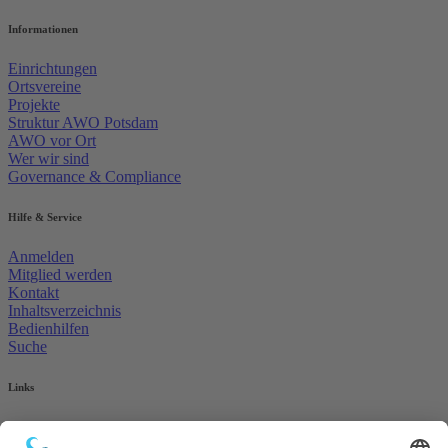
Informationen
Einrichtungen
Ortsvereine
Projekte
Struktur AWO Potsdam
AWO vor Ort
Wer wir sind
Governance & Compliance
Hilfe & Service
Anmelden
Mitglied werden
Kontakt
Inhaltsverzeichnis
Bedienhilfen
Suche
Links
AWO Jobportal
AWO Ehrenamt Portal