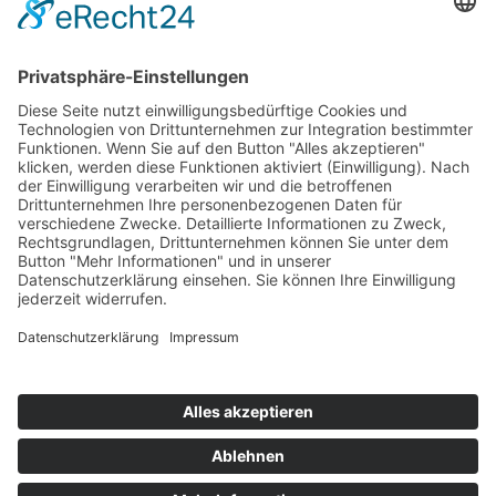
AWO Schulgesundheitsfachkräfte
AWO Bundesverband
AWO International
AWO Pflegeberatung
AWO Junge Plattform
AWO Kulturhaus Babelsberg
Arbeit mit Behinderung
AWO Büro Kindermut
Kulturland Brandenburg
AWO Selbsthilfe
AWO eLearning
Kultur für JEDEN
AWO 1plus9
Dachverband Freie Suchtselbsthilfe
© 1990 - 2026 Arbeiterwohlfahrt Bezirksverband Potsdam e. V.
Impressum
|
Datenschutz
|
Barrierefreiheitserklärung
Jobportal
Mutige Mutmacher*innen gesucht!
Komm zu den mutigen Mutmacher*innen.