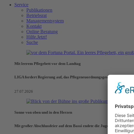
Service
Publikationen
Betriebsrat
Managementsystem
Kontakt
Online Beratung
Hilfe.Jetzt!
Suche
Mit leerem Pflegebett vor dem Landtag
LIGA fordert Regierung auf, das Pflegeneuordnungsgesetz zu verhinde
27.07.2026
Sonne von oben und in den Herzen
Mit großer Abschlussfeier auf dem Bassi endete die Jugendaktionswoch