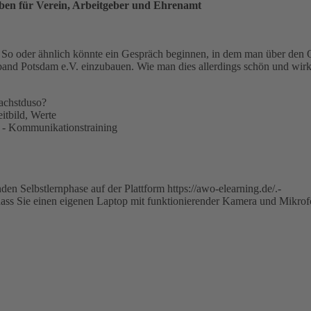
en für Verein, Arbeitgeber und Ehrenamt
“
So oder ähnlich könnte ein Gespräch beginnen, in dem man über den O
d Potsdam e.V. einzubauen. Wie man dies allerdings schön und wirkung
achstduso?
itbild, Werte
? - Kommunikationstraining
en Selbstlernphase auf der Plattform https://awo-elearning.de/.-
 dass Sie einen eigenen Laptop mit funktionierender Kamera und Mikro