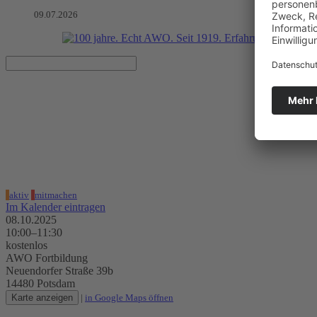
09.07.2026
Qualifizierung "Markenbotsch
08.10.2025, 10:00–11:30 Uhr
AWO Fortbildung
aktiv
mitmachen
Im Kalender eintragen
08.10.2025
10:00–11:30
kostenlos
AWO Fortbildung
Neuendorfer Straße 39b
14480 Potsdam
Karte anzeigen
|
in Google Maps öffnen