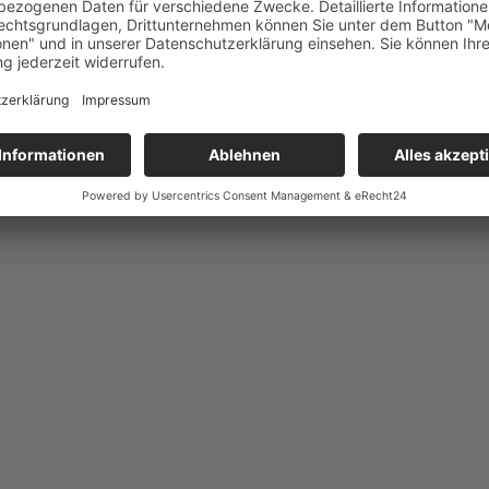
after*innen des AWO Bezirksver