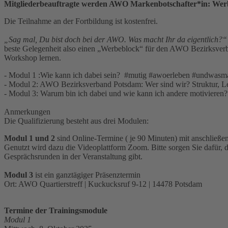
Mitgliederbeauftragte werden AWO Markenbotschafter*in: Werb
Die Teilnahme an der Fortbildung ist kostenfrei.
„Sag mal, Du bist doch bei der AWO. Was macht Ihr da eigentlich?
beste Gelegenheit also einen „Werbeblock“ für den AWO Bezirksverban
Workshop lernen.
- Modul 1 :Wie kann ich dabei sein? #mutig #awoerleben #undwasm
- Modul 2: AWO Bezirksverband Potsdam: Wer sind wir? Struktur, Le
- Modul 3: Warum bin ich dabei und wie kann ich andere motivieren
Anmerkungen
Die Qualifizierung besteht aus drei Modulen:
Modul 1 und 2
sind Online-Termine ( je 90 Minuten) mit anschließend
Genutzt wird dazu die Videoplattform Zoom. Bitte sorgen Sie dafür,
Gesprächsrunden in der Veranstaltung gibt.
Modul 3
ist ein ganztägiger Präsenztermin
Ort: AWO Quartierstreff | Kuckucksruf 9-12 | 14478 Potsdam
Termine der Trainingsmodule
Modul 1