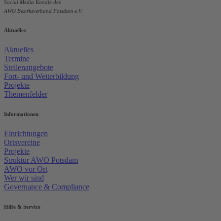
Social Media Kanäle des
AWO Bezirksverband Potsdam e.V.
Aktuelles
Aktuelles
Termine
Stellenangebote
Fort- und Weiterbildung
Projekte
Themenfelder
Informationen
Einrichtungen
Ortsvereine
Projekte
Struktur AWO Potsdam
AWO vor Ort
Wer wir sind
Governance & Compliance
Hilfe & Service