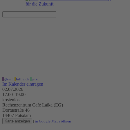
Schule vorbei - wie geht es
danach weiter?
02.07.2026, 17:00–19:00 Uhr
Rechenzentrum Café Laika (EG)
gleich
hilfreich
jetzt
Im Kalender eintragen
02.07.2026
17:00–19:00
kostenlos
Rechenzentrum Café Laika (EG)
Dortustraße 46
14467 Potsdam
Karte anzeigen
|
in Google Maps öffnen