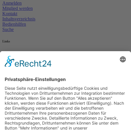
Anmelden
Mitglied werden
Kontakt
Inhaltsverzeichnis
Bedienhilfen
Suche
Links
AWO Jobportal
AWO Ehrenamt Portal
AWO Schulgesundheitsfachkräfte
AWO Bundesverband
AWO International
AWO Pflegeberatung
AWO Junge Plattform
AWO Kulturhaus Babelsberg
Arbeit mit Behinderung
AWO Büro Kindermut
Kulturland Brandenburg
AWO Selbsthilfe
AWO eLearning
Kultur für JEDEN
AWO 1plus9