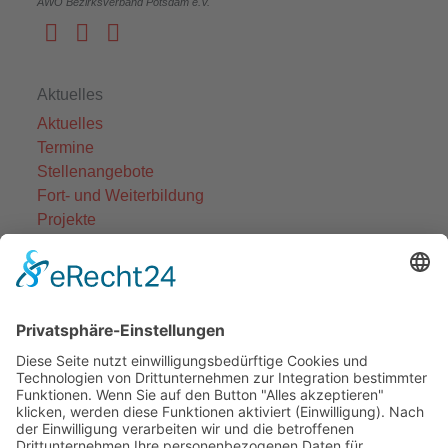
AWO Bezirksverband Potsdam e.V.
Aktuelles
Aktuelles
Termine
Stellenangebote
Fort- und Weiterbildung
Projekte
Themenfelder
Informationen
Einrichtungen
Ortsvereine
Projekte
Struktur AWO Potsdam
AWO vor Ort
Wer wir sind