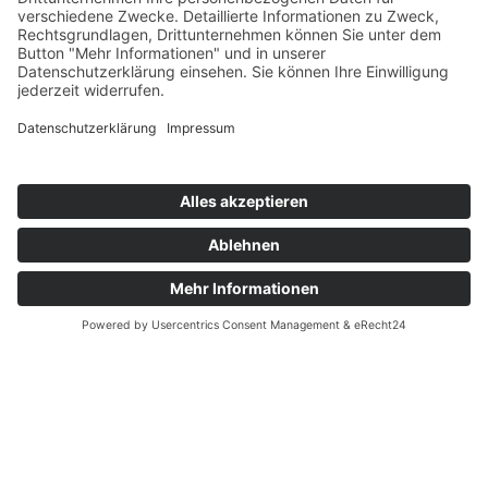
Governance & Compliance
Hilfe & Service
Anmelden
Mitglied werden
Kontakt
Inhaltsverzeichnis
Bedienhilfen
Suche
Links
AWO Jobportal
AWO Ehrenamt Portal
AWO Schulgesundheitsfachkräfte
AWO Bundesverband
AWO International
AWO Pflegeberatung
AWO Junge Plattform