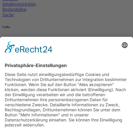
Inhaltsverzeichnis
Bedienhilfen
Suche
Links
AWO Jobportal
AWO Ehrenamt Portal
AWO Schulgesundheitsfachkräfte
AWO Bundesverband
AWO International
AWO Pflegeberatung
AWO Junge Plattform
AWO Kulturhaus Babelsberg
Arbeit mit Behinderung
AWO Büro Kindermut
Kulturland Brandenburg
AWO Selbsthilfe
AWO eLearning
Kultur für JEDEN
AWO 1plus9
Dachverband Freie Suchtselbsthilfe
© 1990 - 2026 Arbeiterwohlfahrt Bezirksverband Potsdam e. V.