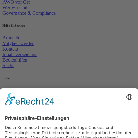
AWO vor Ort
Wer wir sind
Governance & Compliance
Hilfe & Service
Anmelden
Mitglied werden
Kontakt
Inhaltsverzeichnis
Bedienhilfen
Suche
Links
AWO Jobportal
AWO Ehrenamt Portal
AWO Schulgesundheitsfachkräfte
AWO Bundesverband
AWO International
AWO Pflegeberatung
AWO Junge Plattform
AWO Kulturhaus Babelsberg
Arbeit mit Behinderung