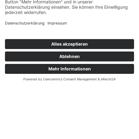
Hilfe & Service
Anmelden
Mitglied werden
Kontakt
Inhaltsverzeichnis
Bedienhilfen
Suche
Links
AWO Jobportal
AWO Ehrenamt Portal
AWO Schulgesundheitsfachkräfte
AWO Bundesverband
AWO International
AWO Pflegeberatung
AWO Junge Plattform
AWO Kulturhaus Babelsberg
Arbeit mit Behinderung
AWO Büro Kindermut