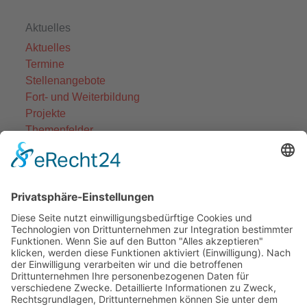
Aktuelles
Aktuelles
Termine
Stellenangebote
Fort- und Weiterbildung
Projekte
Themenfelder
Informationen
Einrichtungen
Ortsvereine
Projekte
Struktur AWO Potsdam
AWO vor Ort
Wer wir sind
Governance & Compliance