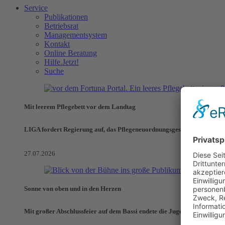
Service
Publikationen
Betriebsrat
Managementsystem
Kontakt
Online Beratung
Hilfe.Jetzt!
Suche
Mit leerem Pflegebett vor dem Landtag
LIGA fordert Regierung auf, das Pflegeneuordnungsgesetz zu verhinde
27.07.2026
Sonne von oben und in den Herzen
Mit großer Abschlussfeier auf dem Bassi endete die Jugendaktionswoch