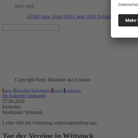
09.07.2026
Tag der Vereine in Wittstock
27.06.2026
Marktplatz Wittstock
Copyright Betty Marzinke aka Ezkatos
aktiv
freiwillig
mittendrin
mutig
teilhaben
Im Kalender eintragen
27.06.2026
kostenlos
Marktplatz Wittstock
Leider fällt der Vereinstag witterungsbedingt aus.
Tag der Vereine in Wittstock