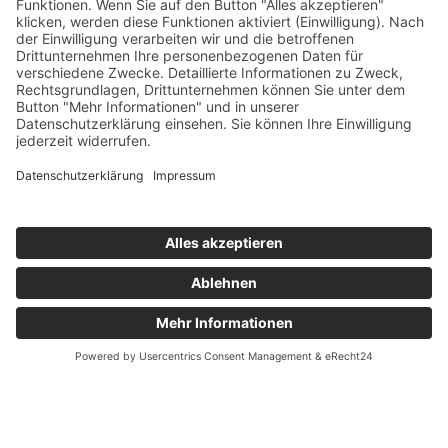
Struktur AWO Potsdam
AWO vor Ort
Wer wir sind
Governance & Compliance
Hilfe & Service
Anmelden
Mitglied werden
Kontakt
Inhaltsverzeichnis
Bedienhilfen
Suche
Links
AWO Jobportal
AWO Ehrenamt Portal
AWO Schulgesundheitsfachkräfte
AWO Bundesverband