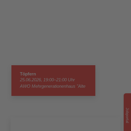
Töpfern
25.06.2026, 19:00–21:00 Uhr
AWO Mehrgenerationenhaus "Alte
Korbmacherei"
Jobportal