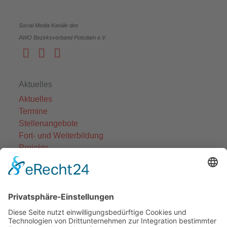
Social Media Kanäle des
AWO Bezirksverband Potsdam e.V.
Aktuelles
Aktuelles
Termine
Stellenangebote
Fort- und Weiterbildung
Projekte
Themenfelder
Informationen
Einrichtungen
Ortsvereine
Projekte