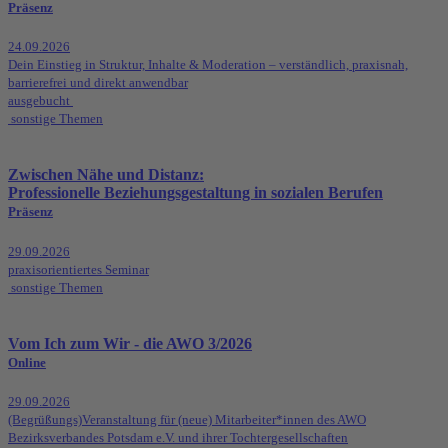
Präsenz
24.09.2026
Dein Einstieg in Struktur, Inhalte & Moderation – verständlich, praxisnah,
barrierefrei und direkt anwendbar
ausgebucht
sonstige Themen
Zwischen Nähe und Distanz:
Professionelle Beziehungsgestaltung in sozialen Berufen
Präsenz
29.09.2026
praxisorientiertes Seminar
sonstige Themen
Vom Ich zum Wir - die AWO 3/2026
Online
29.09.2026
(Begrüßungs)Veranstaltung für (neue) Mitarbeiter*innen des AWO
Bezirksverbandes Potsdam e.V. und ihrer Tochtergesellschaften