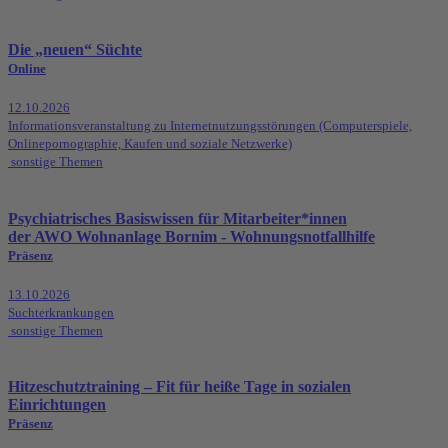
Die „neuen“ Süchte
Online
12.10.2026
Informationsveranstaltung zu Internetnutzungsstörungen (Computerspiele,
Onlinepornographie, Kaufen und soziale Netzwerke)
sonstige Themen
Psychiatrisches Basiswissen für Mitarbeiter*innen
der AWO Wohnanlage Bornim - Wohnungsnotfallhilfe
Präsenz
13.10.2026
Suchterkrankungen
sonstige Themen
Hitzeschutztraining – Fit für heiße Tage in sozialen
Einrichtungen
Präsenz