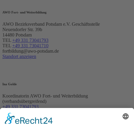
AWO Fort- und Weiterbildung
AWO Bezirksverband Potsdam e.V. Geschäftsstelle
Neuendorfer Str. 39b
14480 Potsdam
TEL
+49 331 73041793
TEL
+49 331 73041710
fortbildung@awo-potsdam.de
Standort anzeigen
Ina Golde
Koordinatorin AWO Fort- und Weiterbildung
(verbandsübergreifend)
+49 331 73041793
ina.golde1@awo-potsdam.de