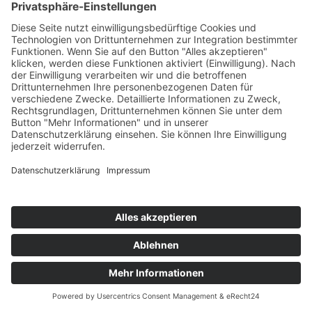
Tina Kaplick
Verwaltungsmitarbeiterin
+49 331 730 41 710
tina.kaplick@awo-potsdam.de
Werde Mutige*r Mutmacher*in ganz in deiner Nähe!
Mutig,
weil Menschen für uns im Mittelpunkt stehen
Sozial,
weil wir nicht nur ein sozialer Träger, sondern auch ein
sozialer Arbeitgeber sind
Vielfältig,
weil die Arbeit mit Menschen jeden Tag anders ist
Auf unserer Karte findest du Stellenangebote ganz in deiner Nähe.
Werde Teil unseres Teams
Social Media Kanäle des
AWO Bezirksverband Potsdam e.V.