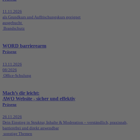
11.11.2026
als Grundkurs und Auffrischungskurs geeignet
ausgebucht
Brandschutz
WORD barrierearm
Präsenz
13.11.2026
08/2026
Office-Schulung
Mach’s dir leicht:
AWO Website - sicher und effektiv
Präsenz
26.11.2026
Dein Einstieg in Struktur, Inhalte & Moderation – verständlich, praxisnah,
barrierefrei und direkt anwendbar
sonstige Themen