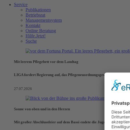
Service
Publikationen
Betriebsrat
Managementsystem
Kontakt
Online Beratung
Hilfe.Jetzt!
Suche
Mit leerem Pflegebett vor dem Landtag
LIGA fordert Regierung auf, das Pflegeneuordnungsgesetz zu verhinde
27.07.2026
Sonne von oben und in den Herzen
Mit großer Abschlussfeier auf dem Bassi endete die Jugendaktionswoch